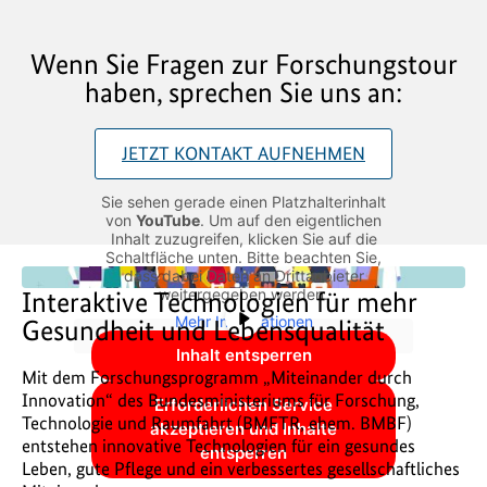
Wenn Sie Fragen zur Forschungstour
haben, sprechen Sie uns an:
JETZT KONTAKT AUFNEHMEN
Sie sehen gerade einen Platzhalterinhalt
von
YouTube
. Um auf den eigentlichen
Inhalt zuzugreifen, klicken Sie auf die
Schaltfläche unten. Bitte beachten Sie,
dass dabei Daten an Drittanbieter
Interaktive Technologien für mehr
weitergegeben werden.
Mehr Informationen
Gesundheit und Lebensqualität
Inhalt entsperren
Mit dem Forschungsprogramm „Miteinander durch
Innovation“ des Bundesministeriums für Forschung,
Erforderlichen Service
Technologie und Raumfahrt (BMFTR, ehem. BMBF)
akzeptieren und Inhalte
entstehen innovative Technologien für ein gesundes
entsperren
Leben, gute Pflege und ein verbessertes gesellschaftliches