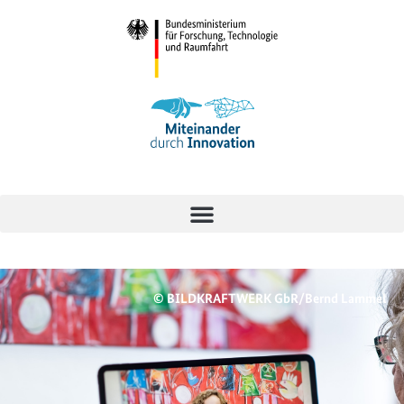
© BILDKRAFTWERK GbR/Bernd Lammel